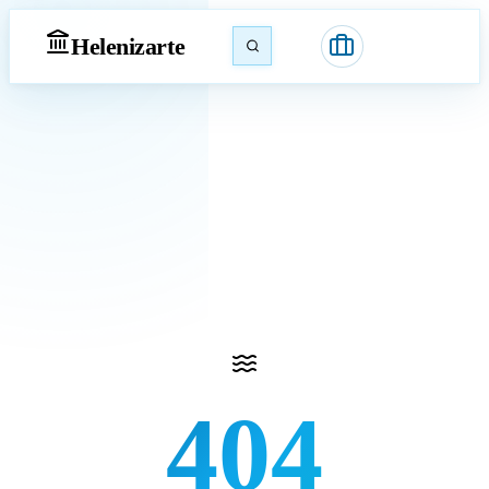
Heleniz
arte
404