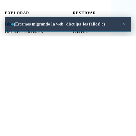
EXPLORAR
RESERVAR
×
¡Estamos migrando la web, disculpa los fallos! :)
Islas Griegas
Alquiler de barco
Destinos continentales
Cruceros
Actividades
Ferries
Traslados
Vuelos
Seguro de viaje
ÚTIL
LEGAL
Comida a domicilio
Privacidad
Cookies
Aviso Legal
Libros de mitología Griega
Contacto
Seguro de viaje
Comparar islas
Mi viaje