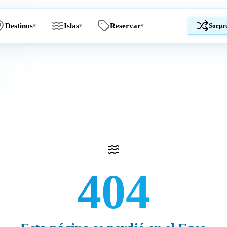
Destinos
Islas
Reservar
Sorpr
▾
▾
▾
404