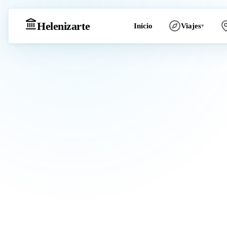
Heleniz
arte
Inicio
Viajes
▾