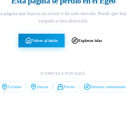
Esta página se perdió en el Egeo
a página que buscas no existe o ha sido movida. Puede que ha
zarpado a otra dirección.
Volver al inicio
Explorar islas
O EMPIEZA POR AQUÍ:
Cícladas
Jónicas
Ferries
Destinos continentales