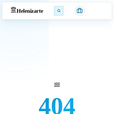
Heleniz
arte
404