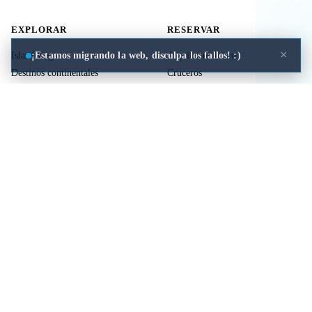
EXPLORAR
RESERVAR
×
¡Estamos migrando la web, disculpa los fallos! :)
Islas Griegas
Alquiler de barco
Destinos continentales
Cruceros
Actividades
Ferries
Traslados
Vuelos
Seguro de viaje
ÚTIL
LEGAL
Comida a domicilio
Privacidad
Cookies
Aviso Legal
Libros de mitología Griega
Contacto
Seguro de viaje
Comparar islas
Mi viaje