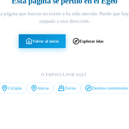
Esta página se perdió en el Egeo
a página que buscas no existe o ha sido movida. Puede que ha
zarpado a otra dirección.
Volver al inicio
Explorar islas
O EMPIEZA POR AQUÍ:
Cícladas
Jónicas
Ferries
Destinos continentales