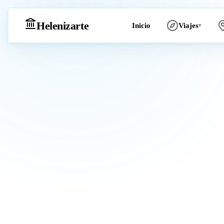
Heleniz
arte
Inicio
Viajes
▾