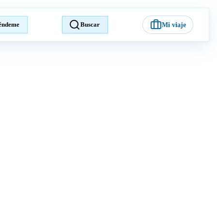
éndeme
Buscar
Mi viaje