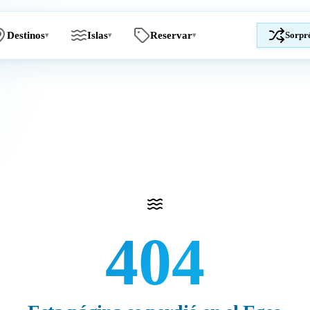
Destinos
Islas
Reservar
Sorpr
▾
▾
▾
404