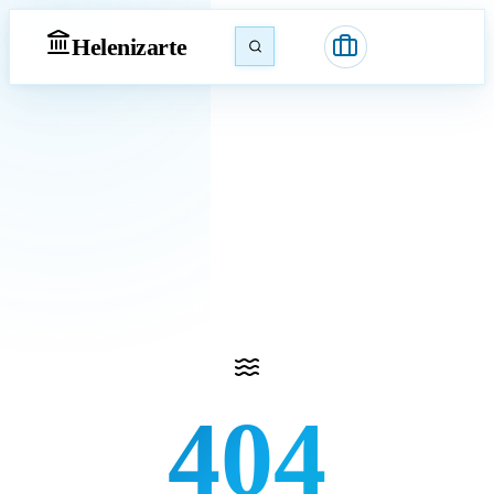
Heleniz
arte
404