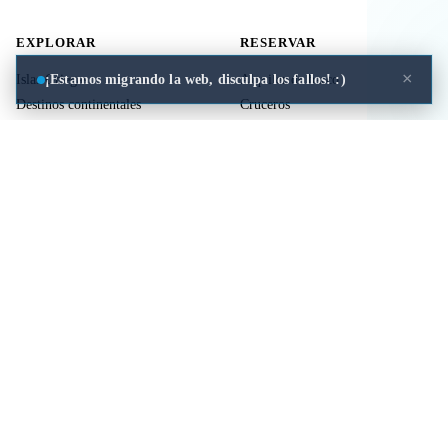
EXPLORAR
RESERVAR
×
¡Estamos migrando la web, disculpa los fallos! :)
Islas Griegas
Alquiler de barco
Destinos continentales
Cruceros
Actividades
Ferries
Traslados
Vuelos
Seguro de viaje
ÚTIL
LEGAL
Comida a domicilio
Privacidad
Cookies
Aviso Legal
Libros de mitología Griega
Contacto
Seguro de viaje
Comparar islas
Mi viaje