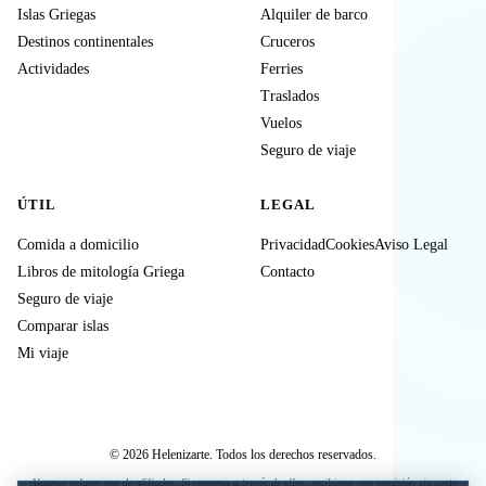
Islas Griegas
Alquiler de barco
Destinos continentales
Cruceros
Actividades
Ferries
Traslados
Vuelos
Seguro de viaje
ÚTIL
LEGAL
Comida a domicilio
Privacidad
Cookies
Aviso Legal
Libros de mitología Griega
Contacto
Seguro de viaje
Comparar islas
Mi viaje
© 2026 Helenizarte. Todos los derechos reservados.
Algunos enlaces son de afiliados. Si compras a través de ellos, recibimos una comisión sin coste