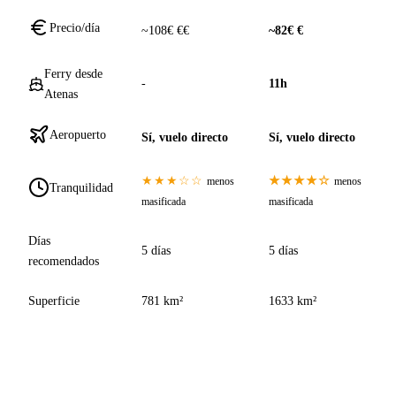
Precio/día
~108€ €€
~82€ €
Ferry desde
-
11h
Atenas
Aeropuerto
Sí, vuelo directo
Sí, vuelo directo
★★★☆☆
★★★★☆
menos
menos
Tranquilidad
masificada
masificada
Días
5 días
5 días
recomendados
Superficie
781 km²
1633 km²