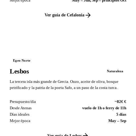
Mejor época
May – Jun, Sep – principios Oct
Ver guía de Cefalonia
VS
Egeo Norte
Lesbos
Naturaleza
La tercera isla más grande de Grecia. Ouzo, aceite de oliva, bosque
petrificado y la patria de la poeta Safo, a un paso de la costa turca.
Presupuesto/día
~82€ €
Desde Atenas
vuelo de 1h o ferry de 11h
Días ideales
5 días
Mejor época
May – Sep
Ver guía de Lesbos