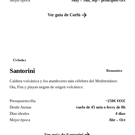
Mejor época
May – Jun, Sep – principios Oct
Ver guía de Corfú
VS
Cícladas
Santorini
Romantico
Caldera volcánica y los atardeceres más célebres del Mediterráneo.
Oia, Fira y playas negras de origen volcánico.
Presupuesto/día
~250€ €€€€
Desde Atenas
vuelo de 45 min o ferry de 8h
Días ideales
4 días
Mejor época
Abr – Oct
Ver guía de Santorini