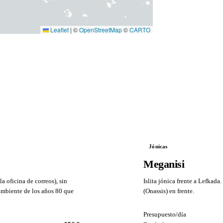
Leaflet
|
©
OpenStreetMap
©
CARTO
Jónicas
Meganisi
a oficina de correos), sin
Islita jónica frente a Lefkada
 ambiente de los años 80 que
(Onassis) en frente.
VS
Presupuesto/día