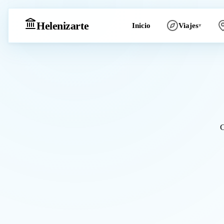
Heleniz
arte
Inicio
Viajes
▾
C