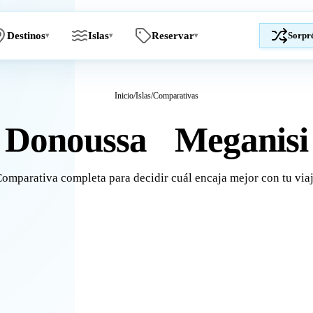
Destinos
Islas
Reservar
Sorpr
▾
▾
▾
Inicio
/
Islas
/
Comparativas
Donoussa
Meganisi
vs
omparativa completa para decidir cuál encaja mejor con tu via