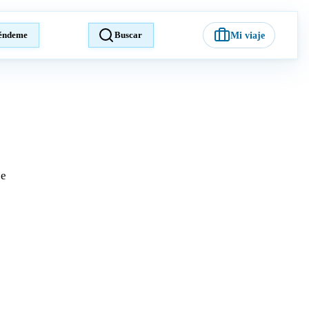
éndeme
Buscar
Mi viaje
je