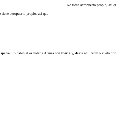
No tiene aeropuerto propio, así qu
o tiene aeropuerto propio, así que
Ver ferries a Meganisi
España? Lo habitual es volar a Atenas con
Iberia
y, desde ahí, ferry o vuelo domé