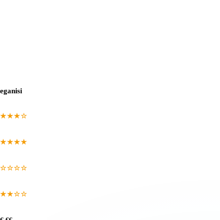
eganisi
★★★☆
★★★★
☆☆☆☆
★★☆☆