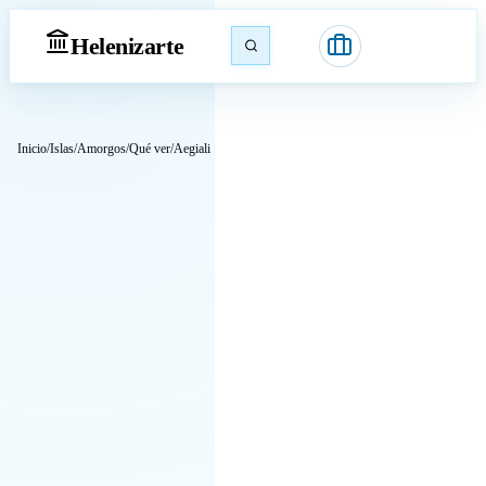
Heleniz
arte
Inicio
/
Islas
/
Amorgos
/
Qué ver
/
Aegiali