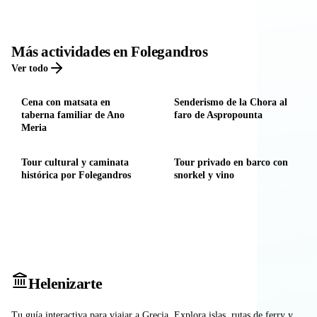
Más actividades en Folegandros
Ver todo
Cena con matsata en
Senderismo de la Chora al
taberna familiar de Ano
faro de Aspropounta
Meria
Tour cultural y caminata
Tour privado en barco con
histórica por Folegandros
snorkel y vino
Heleniz
arte
Tu guía interactiva para viajar a Grecia. Explora islas, rutas de ferry y