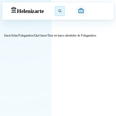
Heleniz
arte
Inicio
/
Islas
/
Folegandros
/
Qué hacer
/
Tour en barco alrededor de Folegandros