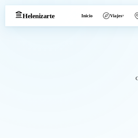
Heleniz
arte
Inicio
Viajes
▾
C