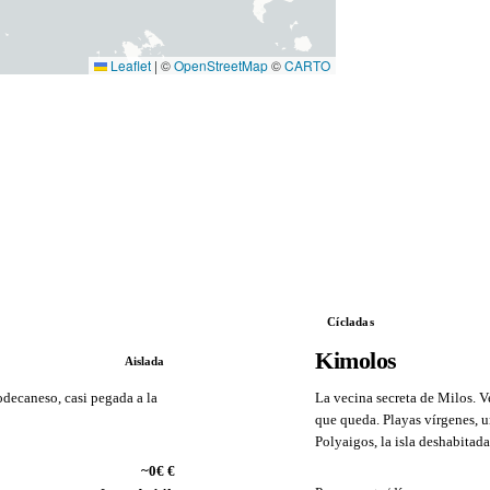
Leaflet
|
©
OpenStreetMap
©
CARTO
Cícladas
Kimolos
Aislada
Dodecaneso, casi pegada a la
La vecina secreta de Milos. V
que queda. Playas vírgenes, u
Polyaigos, la isla deshabitad
VS
~0€ €