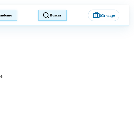
éndeme
Buscar
Mi viaje
je