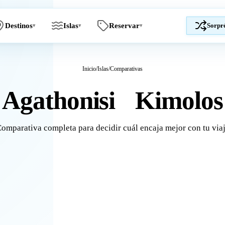
Destinos
Islas
Reservar
Sorpr
▾
▾
▾
Inicio
/
Islas
/
Comparativas
Agathonisi
Kimolos
vs
omparativa completa para decidir cuál encaja mejor con tu via