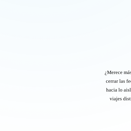
¿Merece más 
cerrar las f
hacia lo ais
viajes dis