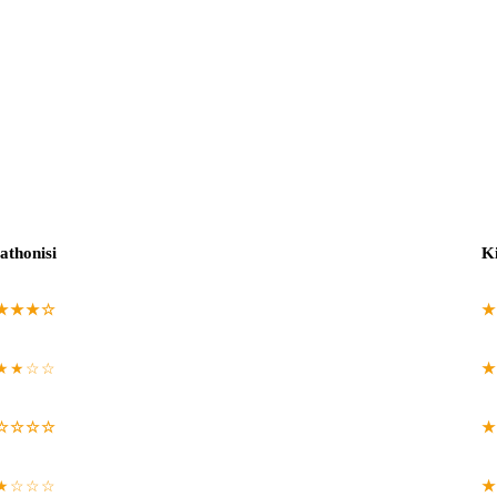
athonisi
K
★★★☆
★
★★☆☆
★
☆☆☆☆
★
★☆☆☆
★