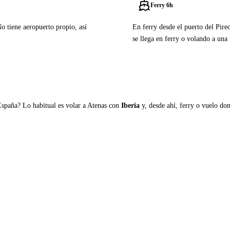
Ferry 6h
No tiene aeropuerto propio, así
En ferry desde el puerto del Pire
se llega en ferry o volando a una 
Ver ferries a Kimolos
España? Lo habitual es volar a Atenas con
Iberia
y, desde ahí, ferry o vuelo domé