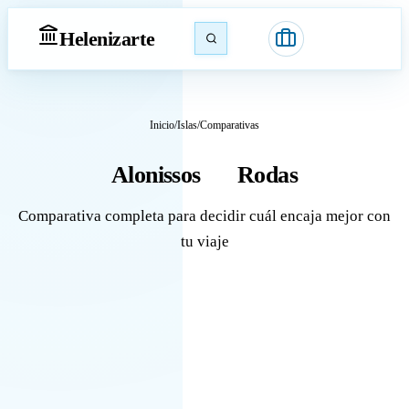
Heleniz
arte
Inicio
/
Islas
/
Comparativas
Alonissos
Rodas
vs
Comparativa completa para decidir cuál encaja mejor con
tu viaje