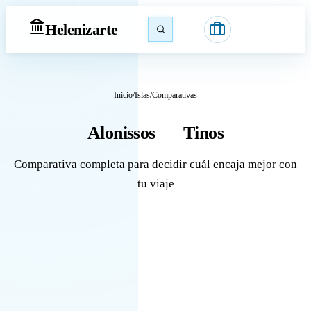
Heleniz
arte
Inicio
/
Islas
/
Comparativas
Alonissos
Tinos
vs
Comparativa completa para decidir cuál encaja mejor con
tu viaje