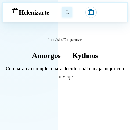
Heleniz
arte
Inicio
/
Islas
/
Comparativas
Amorgos
Kythnos
vs
Comparativa completa para decidir cuál encaja mejor con
tu viaje