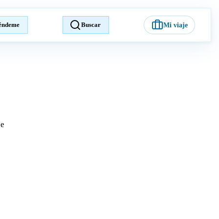
éndeme
Buscar
Mi viaje
je