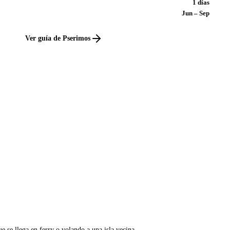
1 días
Jun – Sep
Ver guía de Pserimos
e se llega en ferry o volando a una isla vecina.