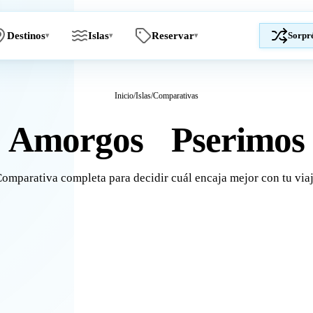
Destinos
Islas
Reservar
Sorpr
▾
▾
▾
Inicio
/
Islas
/
Comparativas
Amorgos
Pserimos
vs
omparativa completa para decidir cuál encaja mejor con tu via