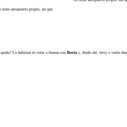
o tiene aeropuerto propio, así que
Ver ferries a Pserimos
España? Lo habitual es volar a Atenas con
Iberia
y, desde ahí, ferry o vuelo domé