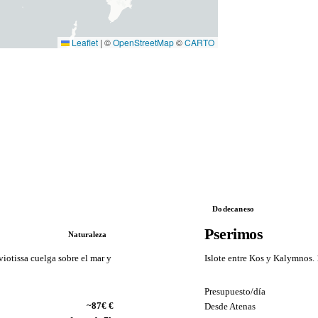
Leaflet
|
©
OpenStreetMap
©
CARTO
Dodecaneso
Pserimos
Naturaleza
viotissa cuelga sobre el mar y
Islote entre Kos y Kalymnos. 
Presupuesto/día
VS
~87€ €
Desde Atenas