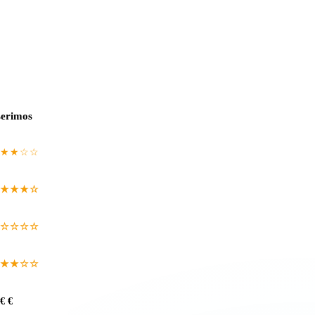
serimos
★★☆☆
★★★☆
☆☆☆☆
★★☆☆
€ €