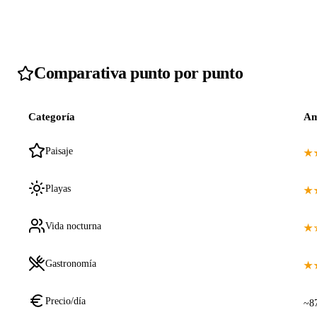
Comparativa punto por punto
Categoría
Am
Paisaje
★
Playas
★
Vida nocturna
★
Gastronomía
★
Precio/día
~8