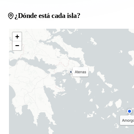
¿Dónde está cada isla?
+
−
Atenas
Amorg