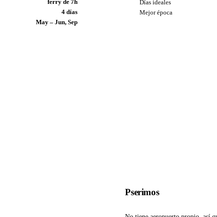
ferry de 7h
Días ideales
4 días
Mejor época
May – Jun, Sep
Pserimos
No tiene aeropuerto propio, así qu