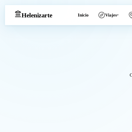
Heleniz
arte
Inicio
Viajes
▾
C