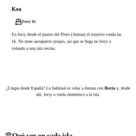
Kea
Ferry 1h
En ferry desde el puerto del Pireo (Atenas) el trayecto ronda las
1h. No tiene aeropuerto propio, así que se llega en ferry o
volando a una isla vecina.
Ver ferries a Kea
¿Llegas desde España? Lo habitual es volar a Atenas con
Iberia
y, desde
ahí, ferry o vuelo doméstico a la isla.
Qué ver en cada isla