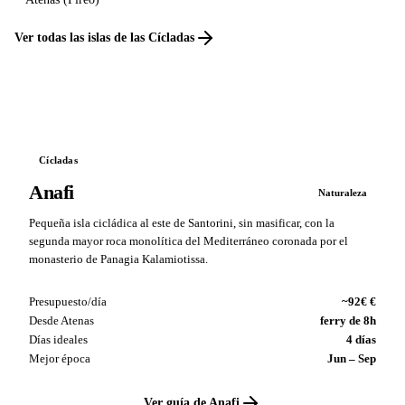
Ver todas las islas de las Cícladas
Cícladas
Anafi
Naturaleza
Pequeña isla cicládica al este de Santorini, sin masificar, con la
segunda mayor roca monolítica del Mediterráneo coronada por el
monasterio de Panagia Kalamiotissa.
Presupuesto/día
~92€ €
Desde Atenas
ferry de 8h
Días ideales
4 días
Mejor época
Jun – Sep
Ver guía de Anafi