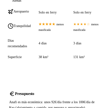
Atenas
Aeropuerto
Solo en ferry
Solo en ferry
★★★★★
★★★★☆
menos
menos
Tranquilidad
masificada
masificada
Días
4 días
3 días
recomendados
Superficie
38 km²
131 km²
Presupuesto
Anafi es más económica: unos 92€/día frente a los 100€/día de
Kea (alojamiento + comida, por persona y aproximado).