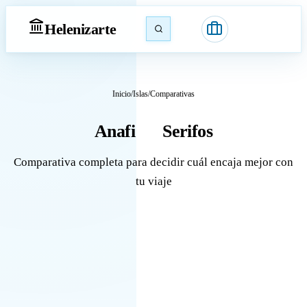
Heleniz
arte
Inicio
/
Islas
/
Comparativas
Anafi
Serifos
vs
Comparativa completa para decidir cuál encaja mejor con
tu viaje