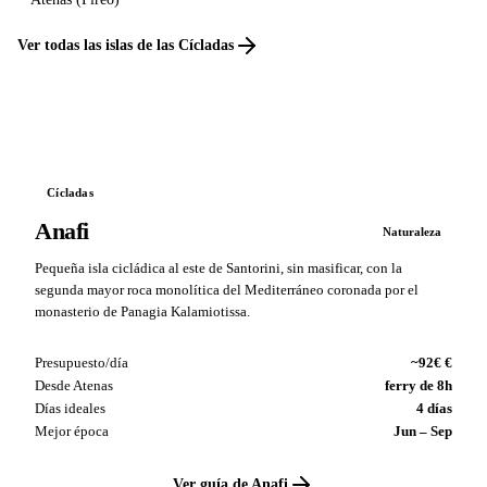
Ver todas las islas de las Cícladas
Cícladas
Anafi
Naturaleza
Pequeña isla cicládica al este de Santorini, sin masificar, con la
segunda mayor roca monolítica del Mediterráneo coronada por el
monasterio de Panagia Kalamiotissa.
Presupuesto/día
~92€ €
Desde Atenas
ferry de 8h
Días ideales
4 días
Mejor época
Jun – Sep
Ver guía de Anafi