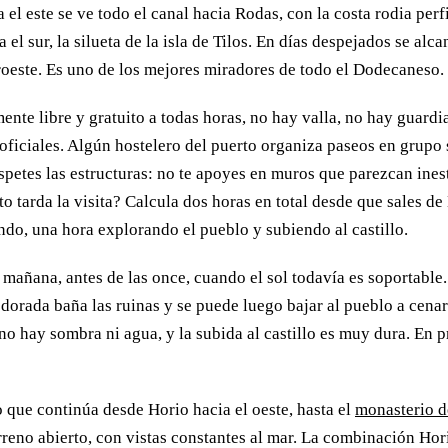
a el este se ve todo el canal hacia Rodas, con la costa rodia perf
 el sur, la silueta de la isla de Tilos. En días despejados se alc
uroeste. Es uno de los mejores miradores de todo el Dodecaneso.
nte libre y gratuito a todas horas, no hay valla, no hay guardi
oficiales. Algún hostelero del puerto organiza paseos en grupo s
espetes las estructuras: no te apoyes en muros que parezcan ines
nto tarda la visita? Calcula dos horas en total desde que sales d
do, una hora explorando el pueblo y subiendo al castillo.
mañana, antes de las once, cuando el sol todavía es soportable.
z dorada baña las ruinas y se puede luego bajar al pueblo a cenar.
 no hay sombra ni agua, y la subida al castillo es muy dura. En 
 que continúa desde Horio hacia el oeste, hasta el
monasterio d
erreno abierto, con vistas constantes al mar. La combinación Hor