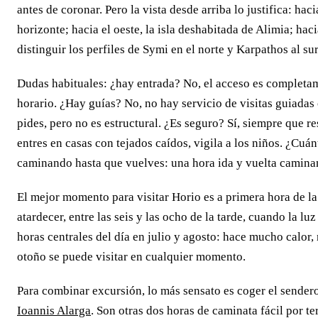
antes de coronar. Pero la vista desde arriba lo justifica: haci
horizonte; hacia el oeste, la isla deshabitada de Alimia; hacia
distinguir los perfiles de Symi en el norte y Karpathos al s
Dudas habituales: ¿hay entrada? No, el acceso es completame
horario. ¿Hay guías? No, no hay servicio de visitas guiadas 
pides, pero no es estructural. ¿Es seguro? Sí, siempre que r
entres en casas con tejados caídos, vigila a los niños. ¿Cuá
caminando hasta que vuelves: una hora ida y vuelta caminan
El mejor momento para visitar Horio es a primera hora de la 
atardecer, entre las seis y las ocho de la tarde, cuando la lu
horas centrales del día en julio y agosto: hace mucho calor,
otoño se puede visitar en cualquier momento.
Para combinar excursión, lo más sensato es coger el sendero
Ioannis Alarga
. Son otras dos horas de caminata fácil por t