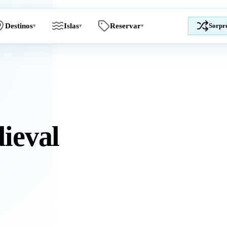
Destinos
Islas
Reservar
Sorpr
▾
▾
▾
ieval