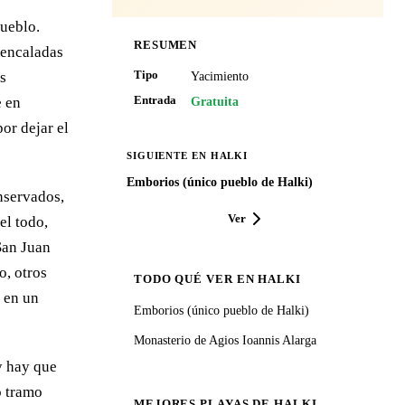
pueblo.
RESUMEN
 encaladas
Tipo
Yacimiento
us
Entrada
Gratuita
e en
or dejar el
SIGUIENTE EN HALKI
Emborios (único pueblo de Halki)
nservados,
Ver
el todo,
San Juan
o, otros
TODO QUÉ VER EN HALKI
s en un
Emborios (único pueblo de Halki)
Monasterio de Agios Ioannis Alarga
y hay que
o tramo
MEJORES PLAYAS DE HALKI