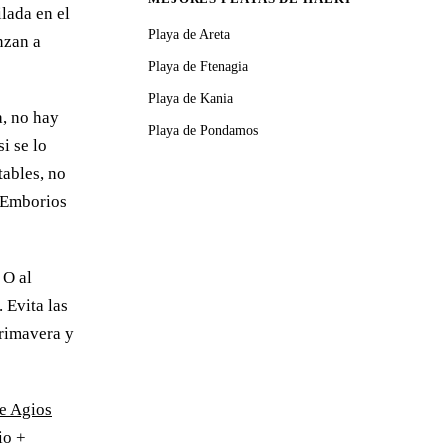
ilada en el
Playa de Areta
anzan a
Playa de Ftenagia
Playa de Kania
a, no hay
Playa de Pondamos
i se lo
tables, no
e Emborios
 O al
 Evita las
primavera y
e Agios
io +