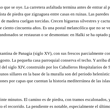
o que se oye. La carretera asfaltada termina antes de entrar al 
ista de piedra que zigzaguea entre casas en ruinas. Las paredes
as de madera cuelgan torcidas. Crecen higueras silvestres y cact
 ciento cincuenta años. Es una postal melancólica que no se v
ndonados se restauran o se desmontan: en Halki se ha optado p
izantina de Panagia (siglo XV), con sus frescos parcialmente co
 agosto. La pequeña casa parroquial conserva el techo. Y arriba d
l del siglo XIV, construido por los Caballeros Hospitalarios de 
gunos sillares en la base de la muralla son del periodo helenístic
ones por capas que cuentan la historia mediterránea de las isla
einte minutos. El camino es de piedra, con tramos escalonados, 
el recorrido. La pendiente es notable, especialmente el últim