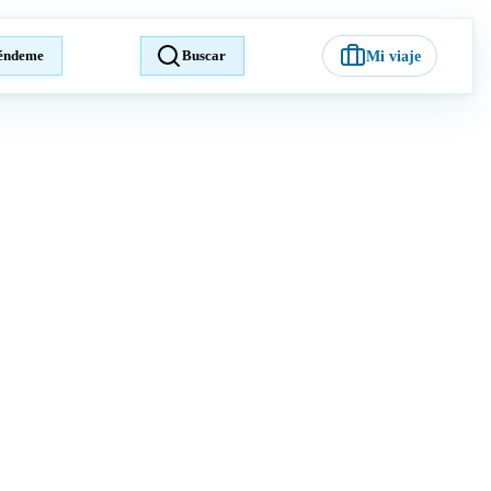
éndeme
Buscar
Mi viaje