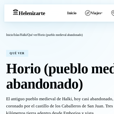
Heleniz
arte
Inicio
Viajes
▾
Inicio
/
Islas
/
Halki
/
Qué ver
/
Horio (pueblo medieval abandonado)
QUÉ VER
Horio (pueblo med
abandonado)
El antiguo pueblo medieval de Halki, hoy casi abandonado,
coronado por el castillo de los Caballeros de San Juan. Tres
kilómetros tierra adentro desde Emborios y vista