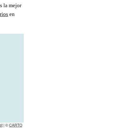
s la mejor
rios
en
et
|
©
CARTO