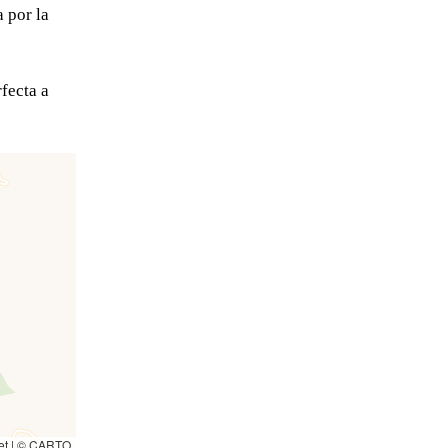
a por la
fecta a
et
|
©
CARTO