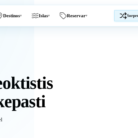
Destinos
Islas
Reservar
Sorpr
▾
▾
▾
oktistis
kepasti
el