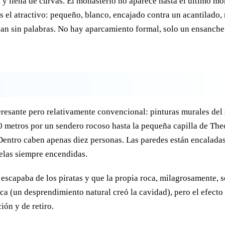
 y llena de curvas. El monasterio no aparece hasta el último m
s el atractivo: pequeño, blanco, encajado contra un acantilado,
jan sin palabras. No hay aparcamiento formal, solo un ensanche 
nteresante pero relativamente convencional: pinturas murales del
80 metros por un sendero rocoso hasta la pequeña capilla de The
 Dentro caben apenas diez personas. Las paredes están encalada
velas siempre encendidas.
 escapaba de los piratas y que la propia roca, milagrosamente, 
a (un desprendimiento natural creó la cavidad), pero el efecto 
ión y de retiro.