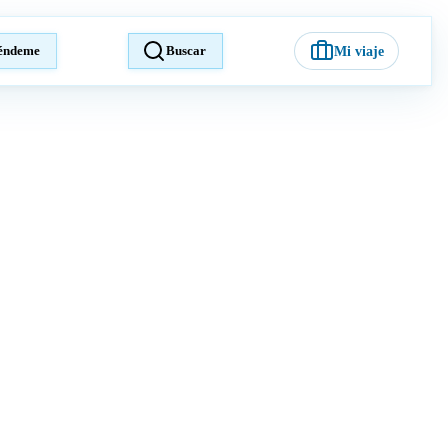
éndeme
Buscar
Mi viaje