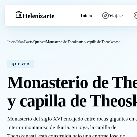
Heleniz
arte
Inicio
Viajes
▾
Inicio
/
Islas
/
Ikaria
/
Qué ver
/
Monasterio de Theoktistis y capilla de Theoskepasti
QUÉ VER
Monasterio de The
y capilla de Theos
Monasterio del siglo XVI encajado entre rocas gigantes en 
interior montañoso de Ikaria. Su joya, la capilla de
Theoskepasti, está construida bajo una enorme losa de