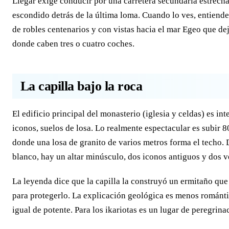
Llegar exige conducir por una carretera secundaria estrecha
escondido detrás de la última loma. Cuando lo ves, entiende
de robles centenarios y con vistas hacia el mar Egeo que de
donde caben tres o cuatro coches.
La capilla bajo la roca
El edificio principal del monasterio (iglesia y celdas) es i
iconos, suelos de losa. Lo realmente espectacular es subir 
donde una losa de granito de varios metros forma el techo.
blanco, hay un altar minúsculo, dos iconos antiguos y dos 
La leyenda dice que la capilla la construyó un ermitaño que
para protegerlo. La explicación geológica es menos romántic
igual de potente. Para los ikariotas es un lugar de peregrinac