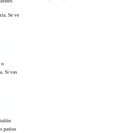
parado.
ria. Se ve
o
. Si vas
ntalón
os patios