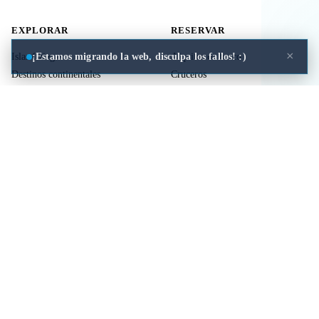
EXPLORAR
RESERVAR
×
¡Estamos migrando la web, disculpa los fallos! :)
Islas Griegas
Alquiler de barco
Destinos continentales
Cruceros
Actividades
Ferries
Traslados
Vuelos
Seguro de viaje
ÚTIL
LEGAL
Comida a domicilio
Privacidad
Cookies
Aviso Legal
Libros de mitología Griega
Contacto
Seguro de viaje
Comparar islas
Mi viaje