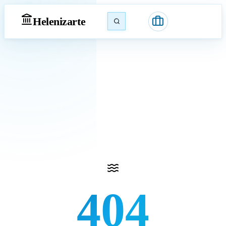
Heleniz
arte
404