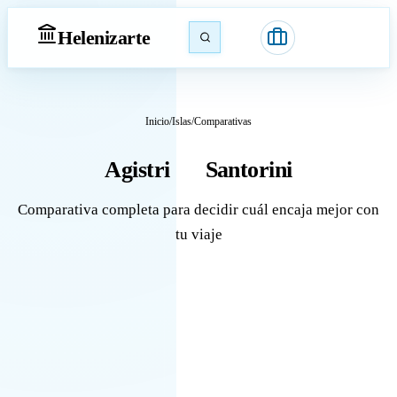
Heleniz
arte
Inicio
/
Islas
/
Comparativas
Agistri
Santorini
vs
Comparativa completa para decidir cuál encaja mejor con
tu viaje