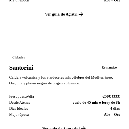
Mejor época
Abr – Oct
Ver guía de Agistri
VS
Cícladas
Santorini
Romantico
Caldera volcánica y los atardeceres más célebres del Mediterráneo.
Oia, Fira y playas negras de origen volcánico.
Presupuesto/día
~250€ €€€€
Desde Atenas
vuelo de 45 min o ferry de 8h
Días ideales
4 días
Mejor época
Abr – Oct
Ver guía de Santorini