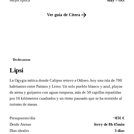
Mejor época
May – Oct
Ver guía de Citera
VS
Dodecaneso
Lipsi
La Ogygia mítica donde Calipso retuvo a Odiseo, hoy una isla de 700
habitantes entre Patmos y Leros. Un solo pueblo blanco y azul, playas
de arena y guijarros con aguas turquesa, más de 50 capillas repartidas
por 16 kilómetros cuadrados y un ritmo pausado que se ha resistido al
turismo de masas.
Presupuesto/día
~85€ €
Desde Atenas
ferry de 8h 45min
Días ideales
3 días