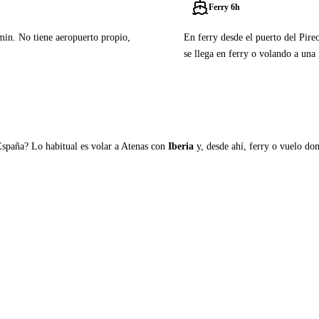
Ferry 6h
5min. No tiene aeropuerto propio,
En ferry desde el puerto del Pire
se llega en ferry o volando a una 
Ver ferries a Kimolos
España? Lo habitual es volar a Atenas con
Iberia
y, desde ahí, ferry o vuelo domé