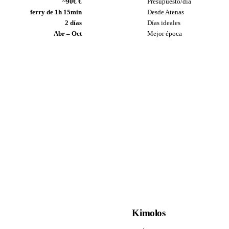
~90€ €
Presupuesto/día
ferry de 1h 15min
Desde Atenas
2 días
Días ideales
Abr – Oct
Mejor época
Kimolos