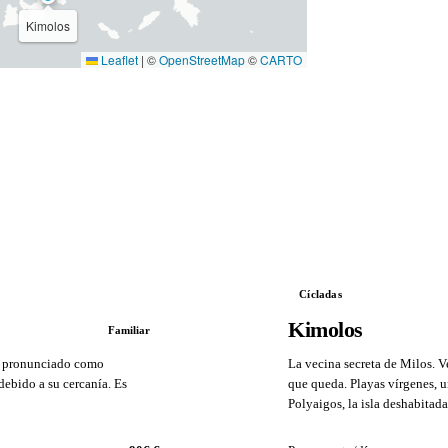
Kimolos
Leaflet
|
©
OpenStreetMap
©
CARTO
Cícladas
Kimolos
Familiar
y pronunciado como
La vecina secreta de Milos. V
debido a su cercanía. Es
que queda. Playas vírgenes, u
Polyaigos, la isla deshabitad
VS