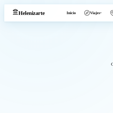
Heleniz
arte
Inicio
Viajes
▾
C