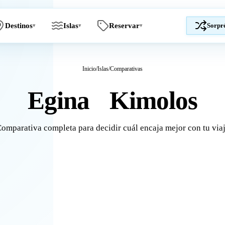
Destinos
Islas
Reservar
Sorpr
▾
▾
▾
Inicio
/
Islas
/
Comparativas
Egina
Kimolos
vs
omparativa completa para decidir cuál encaja mejor con tu via