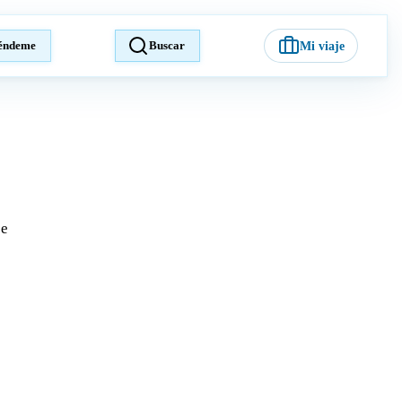
éndeme
Buscar
Mi viaje
je