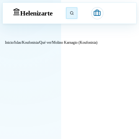
Heleniz
arte
Inicio
/
Islas
/
Koufonisia
/
Qué ver
/
Molino Karnagio (Koufonisia)