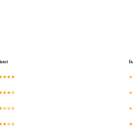
istri
Ít
★★★★
★
★★★☆
★
★☆☆☆
★
★★☆☆
★