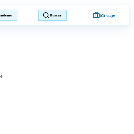
éndeme
Buscar
Mi viaje
je