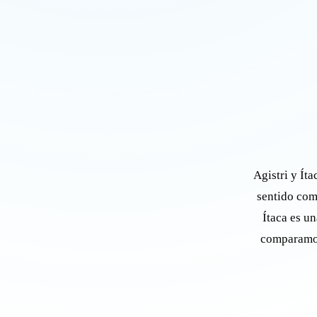
Agistri y Íta
sentido comp
Ítaca es un
comparamos