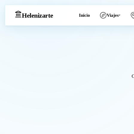
Heleniz
arte
Inicio
Viajes
▾
C