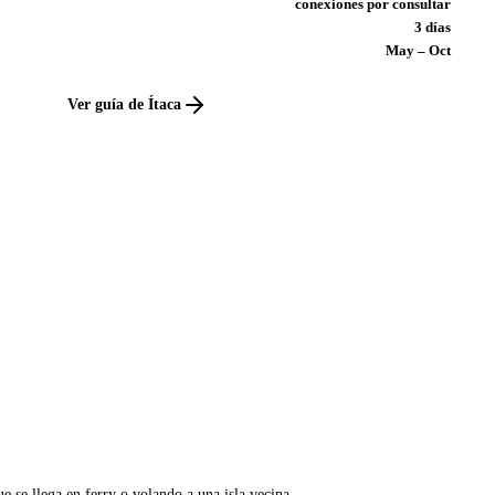
conexiones por consultar
3 días
May – Oct
Ver guía de Ítaca
e se llega en ferry o volando a una isla vecina.