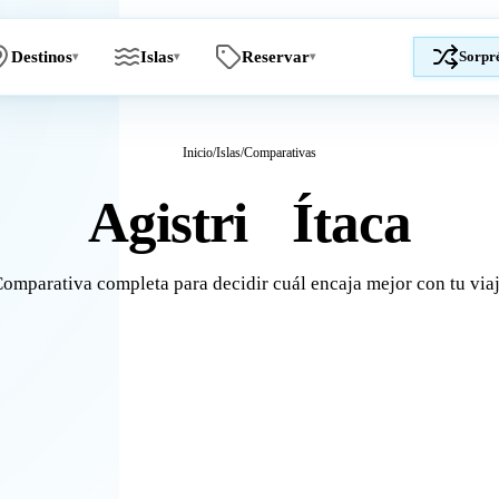
Destinos
Islas
Reservar
Sorpr
▾
▾
▾
Inicio
/
Islas
/
Comparativas
Agistri
Ítaca
vs
omparativa completa para decidir cuál encaja mejor con tu via