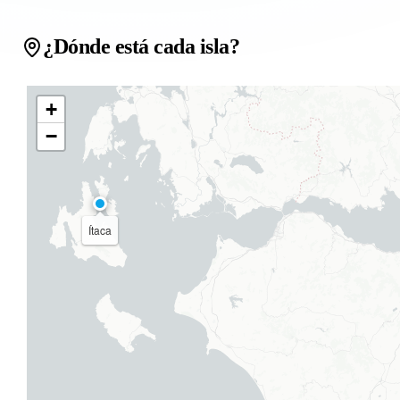
¿Dónde está cada isla?
+
−
Ítaca