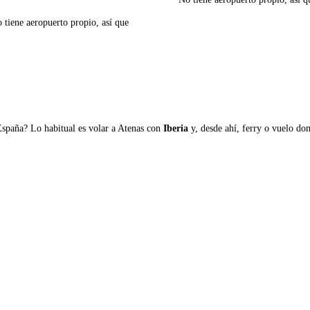
o tiene aeropuerto propio, así que
Ver ferries a Ítaca
España? Lo habitual es volar a Atenas con
Iberia
y, desde ahí, ferry o vuelo domé