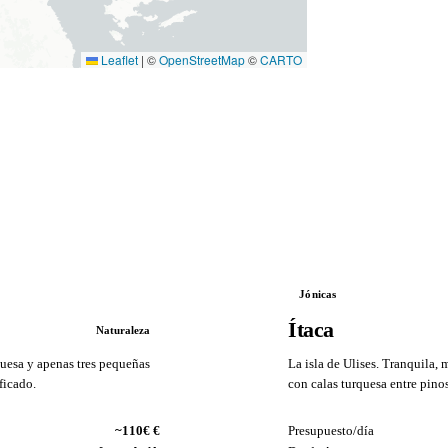
Leaflet
|
©
OpenStreetMap
©
CARTO
Jónicas
Ítaca
Naturaleza
quesa y apenas tres pequeñas
La isla de Ulises. Tranquila, 
ficado.
con calas turquesa entre pino
VS
~110€ €
Presupuesto/día