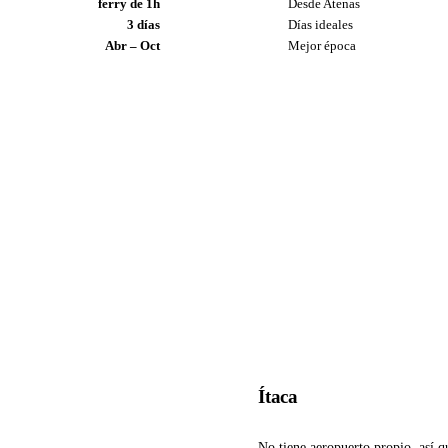
ferry de 1h
Desde Atenas
3 días
Días ideales
Abr – Oct
Mejor época
Ítaca
No tiene aeropuerto propio, así qu