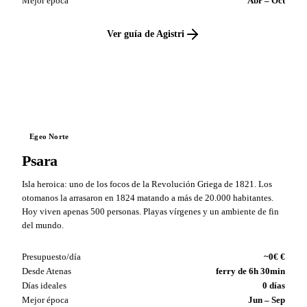
Mejor época
Abr – Oct
Ver guía de Agistri
VS
Egeo Norte
Psara
Isla heroica: uno de los focos de la Revolución Griega de 1821. Los
otomanos la arrasaron en 1824 matando a más de 20.000 habitantes.
Hoy viven apenas 500 personas. Playas vírgenes y un ambiente de fin
del mundo.
Presupuesto/día
~0€ €
Desde Atenas
ferry de 6h 30min
Días ideales
0 días
Mejor época
Jun – Sep