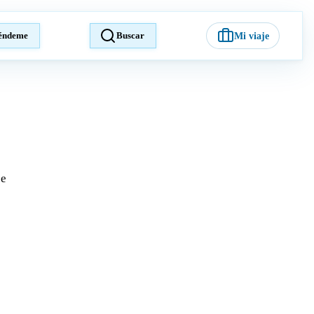
éndeme
Buscar
Mi viaje
je