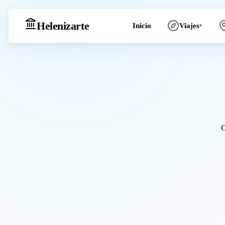
Heleniz
arte
Inicio
Viajes
▾
C