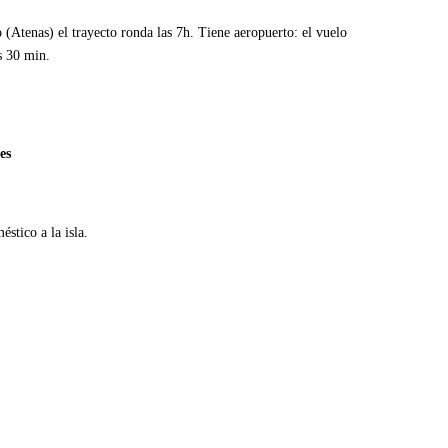
o (Atenas) el trayecto ronda las 7h. Tiene aeropuerto: el vuelo
s 30 min.
es
stico a la isla.