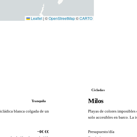
Leaflet
|
©
OpenStreetMap
©
CARTO
Cícladas
Milos
Tranquila
cicládica blanca colgada de un
Playas de colores imposibles 
solo accesibles en barco. La i
VS
~0€ €€
Presupuesto/día