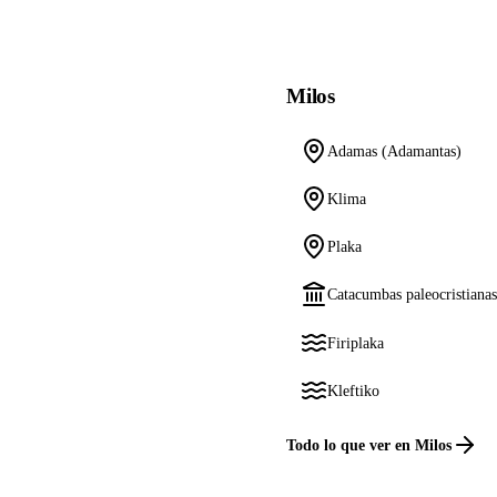
Milos
Adamas (Adamantas)
Klima
Plaka
Catacumbas paleocristiana
Firiplaka
Kleftiko
Todo lo que ver en Milos