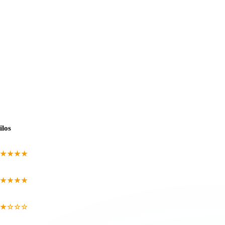
ilos
★★★★
★★★★
★☆☆☆