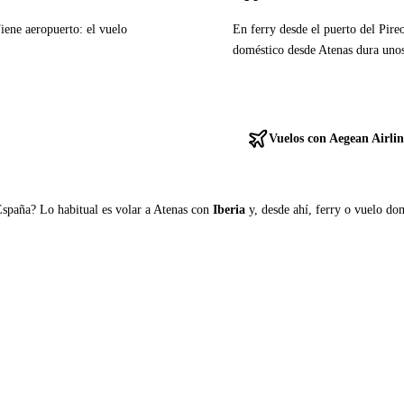
Tiene aeropuerto: el vuelo
En ferry desde el puerto del Pire
doméstico desde Atenas dura uno
Ver ferries a Milos
Vuelos con Aegean Airlin
España? Lo habitual es volar a Atenas con
Iberia
y, desde ahí, ferry o vuelo domé