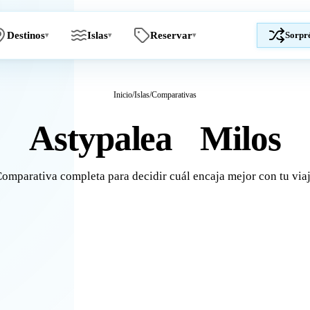
Destinos
Islas
Reservar
Sorpr
▾
▾
▾
Inicio
/
Islas
/
Comparativas
Astypalea
Milos
vs
omparativa completa para decidir cuál encaja mejor con tu via