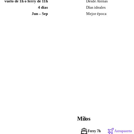
vuelo de 1h o ferry de 11h
Desde Atenas
4 días
Días ideales
Jun – Sep
Mejor época
Milos
Ferry 7h
Aeropuerto