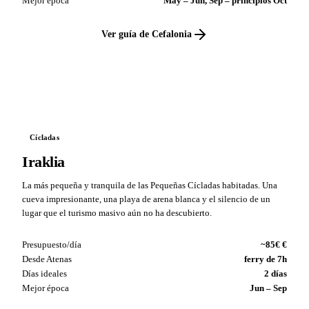
Mejor época
May – Jun, Sep – principios Oct
Ver guía de Cefalonia
VS
Cícladas
Iraklia
La más pequeña y tranquila de las Pequeñas Cícladas habitadas. Una
cueva impresionante, una playa de arena blanca y el silencio de un
lugar que el turismo masivo aún no ha descubierto.
Presupuesto/día
~85€ €
Desde Atenas
ferry de 7h
Días ideales
2 días
Mejor época
Jun – Sep