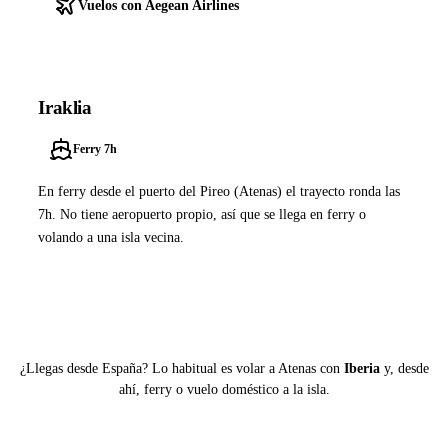
Vuelos con Aegean Airlines
Iraklia
Ferry 7h
En ferry desde el puerto del Pireo (Atenas) el trayecto ronda las
7h. No tiene aeropuerto propio, así que se llega en ferry o
volando a una isla vecina.
Ver ferries a Iraklia
¿Llegas desde España? Lo habitual es volar a Atenas con
Iberia
y, desde
ahí, ferry o vuelo doméstico a la isla.