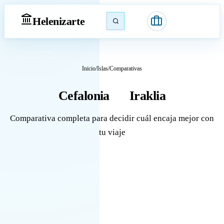
Heleniz
arte
Inicio
/
Islas
/
Comparativas
Cefalonia
Iraklia
vs
Comparativa completa para decidir cuál encaja mejor con
tu viaje