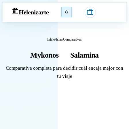
Heleniz
arte
Inicio
/
Islas
/
Comparativas
Mykonos
Salamina
vs
Comparativa completa para decidir cuál encaja mejor con
tu viaje