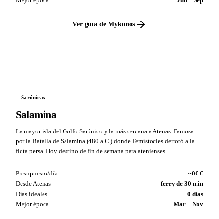
Mejor época
Jun – Sep
Ver guía de Mykonos
VS
Sarónicas
Salamina
La mayor isla del Golfo Sarónico y la más cercana a Atenas. Famosa
por la Batalla de Salamina (480 a.C.) donde Temístocles derrotó a la
flota persa. Hoy destino de fin de semana para atenienses.
Presupuesto/día
~0€ €
Desde Atenas
ferry de 30 min
Días ideales
0 días
Mejor época
Mar – Nov