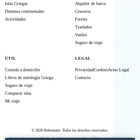
Islas Griegas
Alquiler de barco
Destinos continentales
Cruceros
Actividades
Ferries
Traslados
Vuelos
Seguro de viaje
ÚTIL
LEGAL
Comida a domicilio
Privacidad
Cookies
Aviso Legal
Libros de mitología Griega
Contacto
Seguro de viaje
Comparar islas
Mi viaje
© 2026 Helenizarte. Todos los derechos reservados.
Algunos enlaces son de afiliados. Si compras a través de ellos, recibimos una comisión sin coste