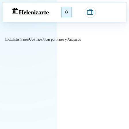
Heleniz
arte
Inicio
/
Islas
/
Paros
/
Qué hacer
/
Tour por Paros y Antíparos