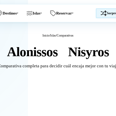
Destinos
Islas
Reservar
Sorpr
▾
▾
▾
Inicio
/
Islas
/
Comparativas
Alonissos
Nisyros
vs
omparativa completa para decidir cuál encaja mejor con tu via