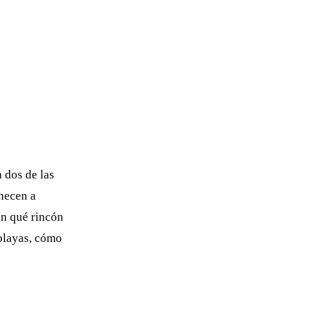
n dos de las
enecen a
én qué rincón
playas, cómo