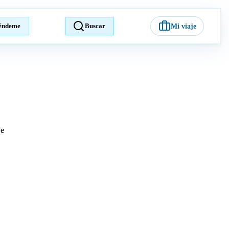
éndeme
Buscar
Mi viaje
je