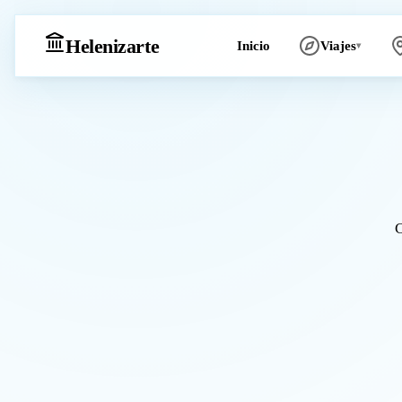
Heleniz
arte
Inicio
Viajes
▾
C