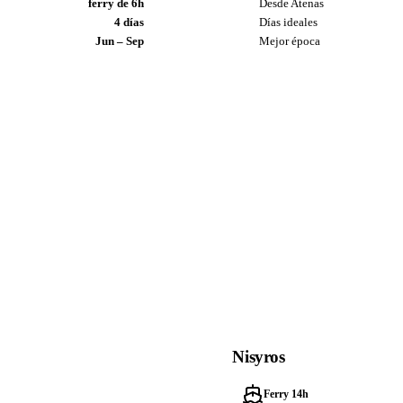
ferry de 6h
Desde Atenas
4 días
Días ideales
Jun – Sep
Mejor época
Nisyros
Ferry 14h