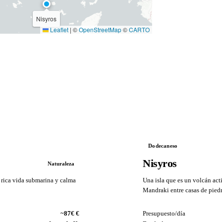
Nisyros
Leaflet
|
©
OpenStreetMap
©
CARTO
Dodecaneso
Nisyros
Naturaleza
 rica vida submarina y calma
Una isla que es un volcán act
Mandraki entre casas de piedr
VS
~87€ €
Presupuesto/día