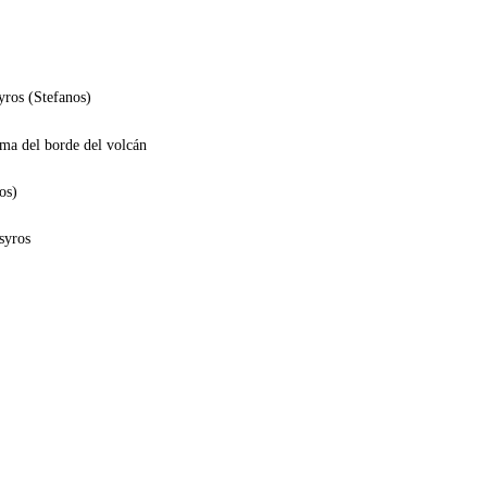
yros (Stefanos)
sma del borde del volcán
os)
syros