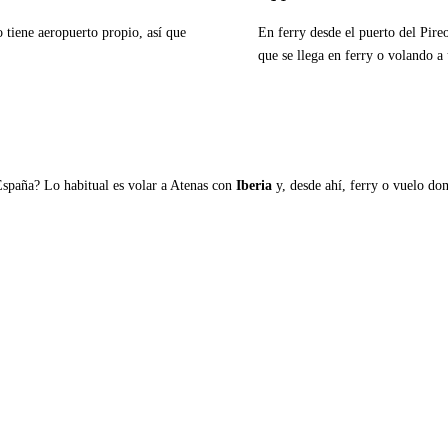
o tiene aeropuerto propio, así que
En ferry desde el puerto del Pire
que se llega en ferry o volando a 
Ver ferries a Nisyros
España? Lo habitual es volar a Atenas con
Iberia
y, desde ahí, ferry o vuelo domé