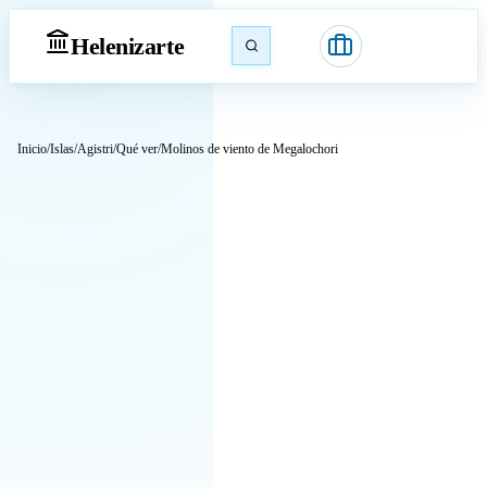
Heleniz
arte
Inicio
/
Islas
/
Agistri
/
Qué ver
/
Molinos de viento de Megalochori